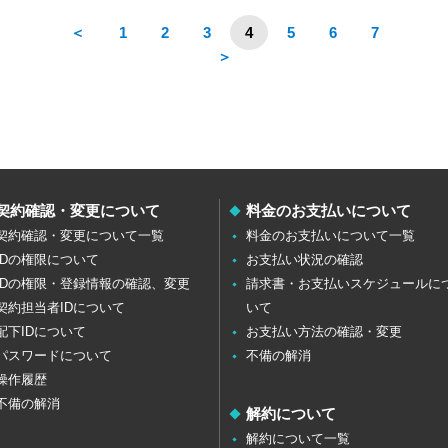
＜
1
2
3
4
5
6
7
＞
契約確認・変更について
料金のお支払いについて
契約確認・変更について一覧
料金のお支払いについて一覧
IDの権限について
お支払い状況の確認
IDの権限・登録情報の確認、変更
請求書・お支払いスケジュールに
契約担当者IDについて
いて
配下IDについて
お支払い方法の確認・変更
パスワードについて
不備の解消
操作履歴
不備の解消
解約について
解約について一覧